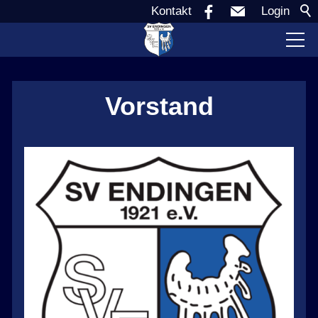
Kontakt
Login
Verein
Vorstand
Vorstand
Förderverein
Mitgliedschaft
Stadion
Aktuell
Sponsoren