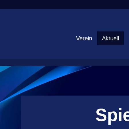
/*]]>*/
Verein
Aktuell
Spi