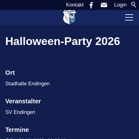
Kontakt
Login
Verein
Halloween-Party 2026
Aktuell
Ort
Sponsoren
Stadhalle Endingen
Teams
Veranstalter
SV Endingen
Jugend
Termine