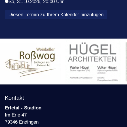
Termine
Sa,
31.10.2026
, 20:00
Uhr
Diesen Termin zu Ihrem Kalender hinzufügen
Kontakt
Erletal - Stadion
Im Erle 47
79346 Endingen