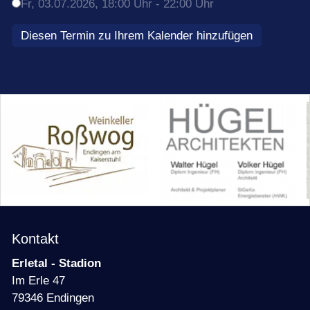
Termine
Fr,
03.07.2026
, 18:00
Uhr
- 22:00
Uhr
Diesen Termin zu Ihrem Kalender hinzufügen
Kontakt
Erletal - Stadion
Im Erle 47
79346 Endingen